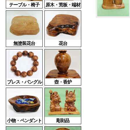
テーブル・椅子
原木・荒板・端材
無塗装花台
花台
ブレス・バングル
壺・香炉
小物・ペンダント
彫刻品