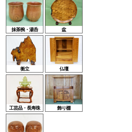
抹茶椀・湯呑
盆
衝立
仏壇
工芸品・長寿珠
飾り棚