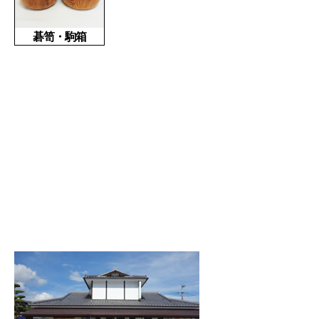
碁笥・駒箱