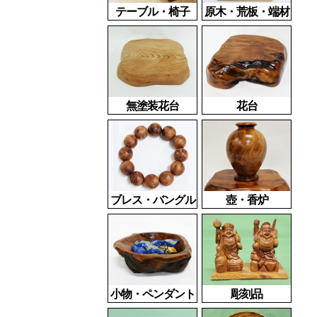
テーブル・椅子
原木・荒板・端材
無塗装花台
花台
ブレス・バングル
壺・香炉
小物・ペンダント
彫刻品