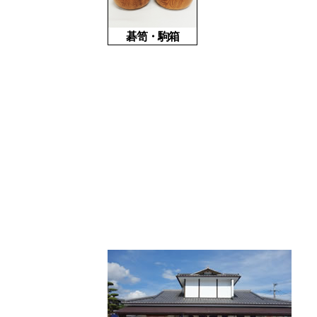
碁笥・駒箱