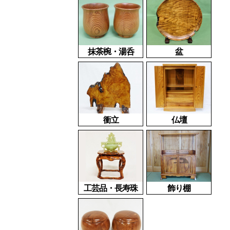
抹茶椀・湯呑
盆
衝立
仏壇
工芸品・長寿珠
飾り棚