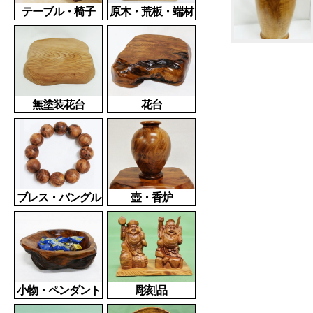
テーブル・椅子
原木・荒板・端材
無塗装花台
花台
ブレス・バングル
壺・香炉
小物・ペンダント
彫刻品