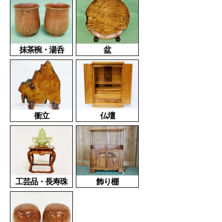
抹茶椀・湯呑
盆
衝立
仏壇
工芸品・長寿珠
飾り棚