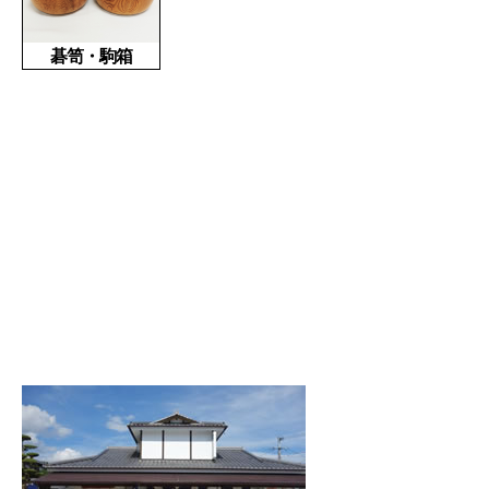
碁笥・駒箱